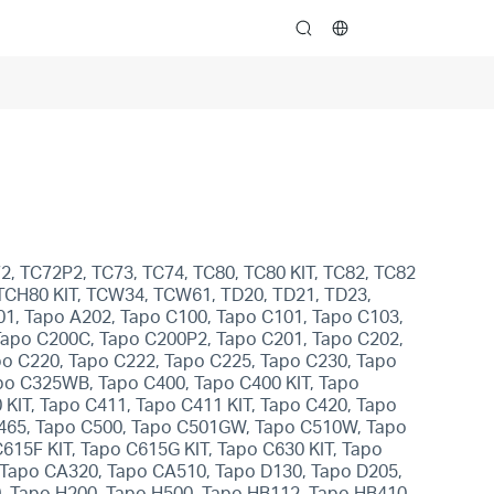
search
2, TC72P2, TC73, TC74, TC80, TC80 KIT, TC82, TC82
, TCH80 KIT, TCW34, TCW61, TD20, TD21, TD23,
01, Tapo A202, Tapo C100, Tapo C101, Tapo C103,
Tapo C200C, Tapo C200P2, Tapo C201, Tapo C202,
po C220, Tapo C222, Tapo C225, Tapo C230, Tapo
po C325WB, Tapo C400, Tapo C400 KIT, Tapo
 KIT, Tapo C411, Tapo C411 KIT, Tapo C420, Tapo
C465, Tapo C500, Tapo C501GW, Tapo C510W, Tapo
15F KIT, Tapo C615G KIT, Tapo C630 KIT, Tapo
, Tapo CA320, Tapo CA510, Tapo D130, Tapo D205,
, Tapo H200, Tapo H500, Tapo HB112, Tapo HB410,