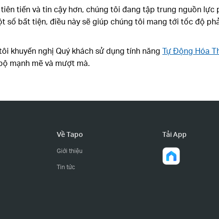
n tiến và tin cậy hơn, chúng tôi đang tập trung nguồn lực p
một số bất tiện, điều này sẽ giúp chúng tôi mang tới tốc độ p
 tôi khuyến nghị Quý khách sử dụng tính năng
Tự Động Hóa Th
c bộ mạnh mẽ và mượt mà.
Về Tapo
Tải App
Giới thiệu
Tin tức