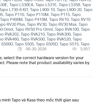
530E, Tapo L530EA, Tapo L531E, Tapo L535B, Tapo
Tapo L730-6 KIT, Tapo L900-10, Tapo L900-20, Tapo
05, Tapo P110, Tapo P110M, Tapo P115, Tapo
, Tapo P400M, Tapo P410M, Tapo RV10, Tapo RV10
apo RV20 Plus, Tapo RV30, Tapo RV30 Max, Tapo
50 Omni, Tapo RV50 Pro Omni, Tapo RVA100, Tapo
po RVA202, Tapo RVA210, Tapo RVA300, Tapo
po RVA460, Tapo RVA500, Tapo RVA520, Tapo
 S500D, Tapo S505, Tapo S505D, Tapo S515, Tapo
06-30-2026
5,957
, select the correct hardware version for your
t. Please note that product availability varies by
g minh Tapo và Kasa theo mốc thời gian sau: