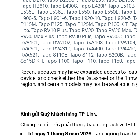
Tapo HB610, Tapo L430C, Tapo L430P, Tapo L510B,
L535E, Tapo L536E, Tapo L550, Tapo L550E, Tapo L6
L900-5, Tapo L901-6, Tapo L920-10, Tapo L920-5, 
P115M, Tapo P125, Tapo P125M, Tapo P135 KIT, T
Lite, Tapo RV10 Plus, Tapo RV20, Tapo RV20 Max,
RV30 Max Plus, Tapo RV30 Plus, Tapo RV30C, Tapo
RVA101, Tapo RVA102, Tapo RVA103, Tapo RVA104,
RVA301, Tapo RVA310, Tapo RVA400, Tapo RVA410,
RVA521, Tapo S110E, Tapo S112, Tapo S200B, Tapo
S515D KIT, Tapo T100, Tapo T110, Tapo T150, Tapo 
Recent updates may have expanded access to feature
device, and check either the Datasheet or the firmw
region, and certain models may not be available in 
Kính gửi Quý khách hàng TP-Link,
Chúng tôi rất tiếc phải thông báo rằng dịch vụ IFT
Từ ngày 1 tháng 8 năm 2026:
Tạm ngưng toàn bộ 