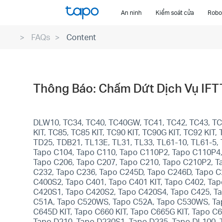
Click
An ninh
Kiểm soát cửa
Robot
to
skip
FAQs
Content
the
navigation
bar
Thông Báo: Chấm Dứt Dịch Vụ IF
DLW10, TC34, TC40, TC40GW, TC41, TC42, TC43, TC4
KIT, TC85, TC85 KIT, TC90 KIT, TC90G KIT, TC92 KI
TD25, TDB21, TL13E, TL31, TL33, TL61-10, TL61-5,
Tapo C104, Tapo C110, Tapo C110P2, Tapo C110P4,
Tapo C206, Tapo C207, Tapo C210, Tapo C210P2, T
C232, Tapo C236, Tapo C245D, Tapo C246D, Tapo C
C400S2, Tapo C401, Tapo C401 KIT, Tapo C402, Tapo
C420S1, Tapo C420S2, Tapo C420S4, Tapo C425, Ta
C51A, Tapo C520WS, Tapo C52A, Tapo C530WS, Tapo
C645D KIT, Tapo C660 KIT, Tapo C665G KIT, Tapo C
Tapo D210, Tapo D230S1, Tapo D235, Tapo DL100, 