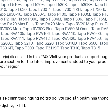
 Tapo L510E, Tapo L520E, Tapo L530B, Tapo L530BA, Tapo L
10, Tapo L630, Tapo L730-4, Tapo L730-4 KIT, Tapo L730-6, 
Tapo L930-10, Tapo L930-5, Tapo P100, Tapo P100M, Tapo P1
apo P210M, Tapo P300, Tapo P304M, Tapo P306, Tapo P316M
 Tapo RV20 Max Plus, Tapo RV20 Mop, Tapo RV20 Mop Plus, T
 RV30C Mop, Tapo RV30C Plus, Tapo RV50 AI Omni, Tapo RV
 Tapo RVA105, Tapo RVA106, Tapo RVA110, Tapo RVA200, Ta
 Tapo RVA411, Tapo RVA412, Tapo RVA420, Tapo RVA450, Ta
 S200D, Tapo S210, Tapo S220, Tapo S310D, Tapo S500, Tapo
T30 KIT, Tapo T300, Tapo T31 KIT, Tapo T310, Tapo T315
(s) discussed in this FAQ. Visit your product's support page
are section for the latest improvements added to your produc
your region.
TT sẽ chính thức ngưng hỗ trợ đối với các sản phẩm nhà thôn
dịch vụ IFTTT.