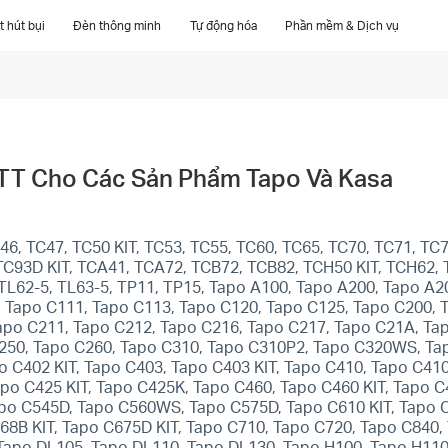
 hút bụi
Đèn thông minh
Tự động hóa
Phần mềm & Dịch vụ
TTT Cho Các Sản Phẩm Tapo Và Kasa
6, TC47, TC50 KIT, TC53, TC55, TC60, TC65, TC70, TC71, TC7
T, TC93D KIT, TCA41, TCA72, TCB72, TCB82, TCH50 KIT, TCH62
 TL62-5, TL63-5, TP11, TP15, Tapo A100, Tapo A200, Tapo A2
 Tapo C111, Tapo C113, Tapo C120, Tapo C125, Tapo C200, 
apo C211, Tapo C212, Tapo C216, Tapo C217, Tapo C21A, Ta
250, Tapo C260, Tapo C310, Tapo C310P2, Tapo C320WS, Ta
 C402 KIT, Tapo C403, Tapo C403 KIT, Tapo C410, Tapo C410
po C425 KIT, Tapo C425K, Tapo C460, Tapo C460 KIT, Tapo 
 C545D, Tapo C560WS, Tapo C575D, Tapo C610 KIT, Tapo C6
668B KIT, Tapo C675D KIT, Tapo C710, Tapo C720, Tapo C840
Tapo DL105, Tapo DL110, Tapo DL130, Tapo H100, Tapo H110