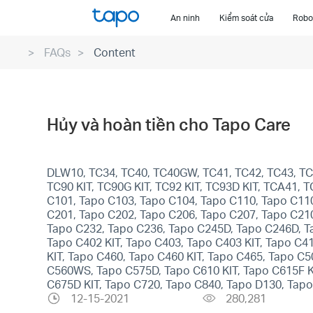
Click
An ninh
Kiểm soát cửa
Robot
to
skip
FAQs
Content
the
navigation
bar
Hủy và hoàn tiền cho Tapo Care
DLW10, TC34, TC40, TC40GW, TC41, TC42, TC43, TC46
TC90 KIT, TC90G KIT, TC92 KIT, TC93D KIT, TCA41,
C101, Tapo C103, Tapo C104, Tapo C110, Tapo C11
C201, Tapo C202, Tapo C206, Tapo C207, Tapo C21
Tapo C232, Tapo C236, Tapo C245D, Tapo C246D, T
Tapo C402 KIT, Tapo C403, Tapo C403 KIT, Tapo C4
KIT, Tapo C460, Tapo C460 KIT, Tapo C465, Tapo
C560WS, Tapo C575D, Tapo C610 KIT, Tapo C615F KI
C675D KIT, Tapo C720, Tapo C840, Tapo D130, Tap
12-15-2021
280,281