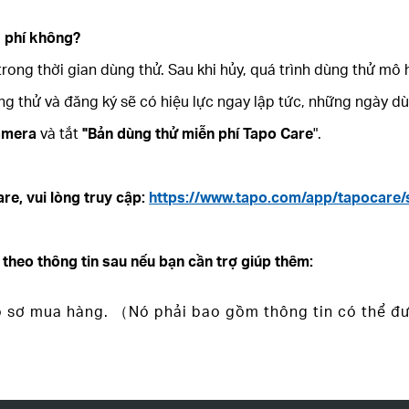
n phí không?
rong thời gian dùng thử. Sau khi hủy, quá trình dùng thử mô 
ng thử và đăng ký sẽ có hiệu lực ngay lập tức, những ngày d
amera
và tắt
"Bản dùng thử miễn phí Tapo Care
".
re, vui lòng truy cập:
https://www.tapo.com/app/tapocare/
theo thông tin sau nếu bạn cần trợ giúp thêm:
sơ mua hàng. （Nó phải bao gồm thông tin có thể được 