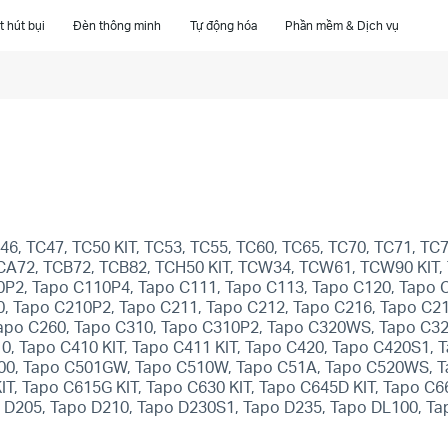
 hút bụi
Đèn thông minh
Tự động hóa
Phần mềm & Dịch vụ
, TC47, TC50 KIT, TC53, TC55, TC60, TC65, TC70, TC71, TC72
 TCA72, TCB72, TCB82, TCH50 KIT, TCW34, TCW61, TCW90 KIT,
0P2, Tapo C110P4, Tapo C111, Tapo C113, Tapo C120, Tapo 
0, Tapo C210P2, Tapo C211, Tapo C212, Tapo C216, Tapo C21
apo C260, Tapo C310, Tapo C310P2, Tapo C320WS, Tapo C32
10, Tapo C410 KIT, Tapo C411 KIT, Tapo C420, Tapo C420S1,
 C500, Tapo C501GW, Tapo C510W, Tapo C51A, Tapo C520WS, 
T, Tapo C615G KIT, Tapo C630 KIT, Tapo C645D KIT, Tapo C66
o D205, Tapo D210, Tapo D230S1, Tapo D235, Tapo DL100, T