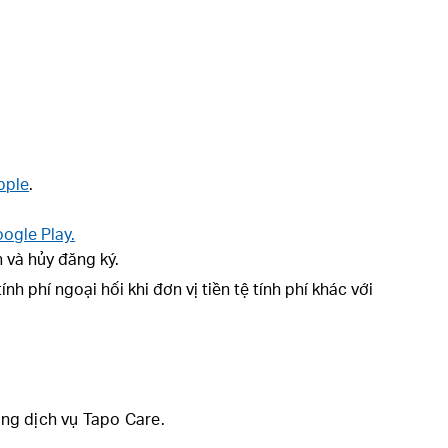
pple
.
ogle Play.
 và hủy đăng ký.
 phí ngoại hối khi đơn vị tiền tệ tính phí khác với
ụng dịch vụ Tapo Care.