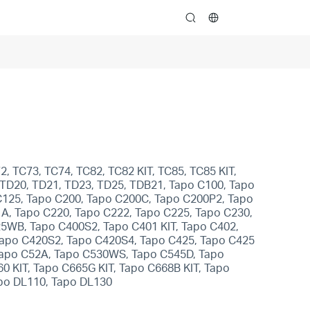
search
, TC73, TC74, TC82, TC82 KIT, TC85, TC85 KIT,
 TD20, TD21, TD23, TD25, TDB21, Tapo C100, Tapo
C125, Tapo C200, Tapo C200C, Tapo C200P2, Tapo
A, Tapo C220, Tapo C222, Tapo C225, Tapo C230,
5WB, Tapo C400S2, Tapo C401 KIT, Tapo C402,
 Tapo C420S2, Tapo C420S4, Tapo C425, Tapo C425
Tapo C52A, Tapo C530WS, Tapo C545D, Tapo
0 KIT, Tapo C665G KIT, Tapo C668B KIT, Tapo
apo DL110, Tapo DL130