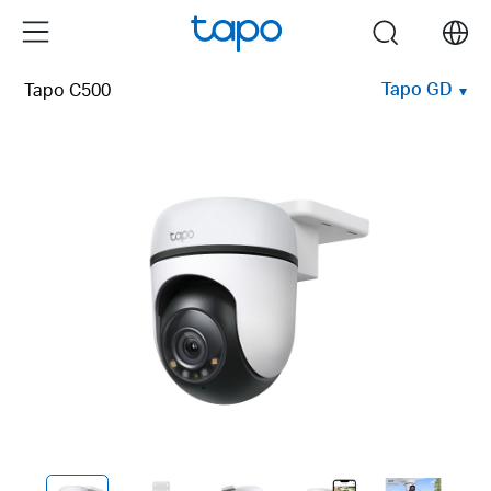
Click
Menu
search
to
skip
Tapo GD
Tapo C500
the
navigation
bar