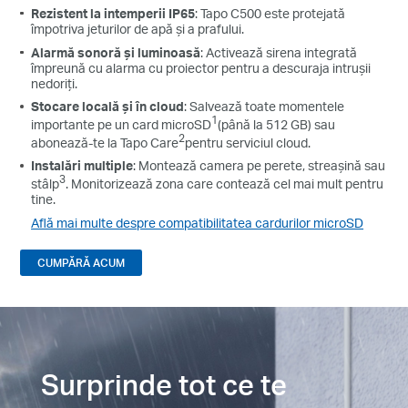
Rezistent la intemperii IP65
: Tapo C500 este protejată
împotriva jeturilor de apă și a prafului.
Alarmă sonoră și luminoasă
: Activează sirena integrată
împreună cu alarma cu proiector pentru a descuraja intrușii
nedoriți.
Stocare locală și în cloud
: Salvează toate momentele
1
importante pe un card microSD
(până la 512 GB) sau
2
abonează-te la Tapo Care
pentru serviciul cloud.
Instalări multiple
: Montează camera pe perete, streașină sau
3
stâlp
. Monitorizează zona care contează cel mai mult pentru
tine.
Află mai multe despre compatibilitatea cardurilor microSD
CUMPĂRĂ ACUM
Surprinde tot ce te