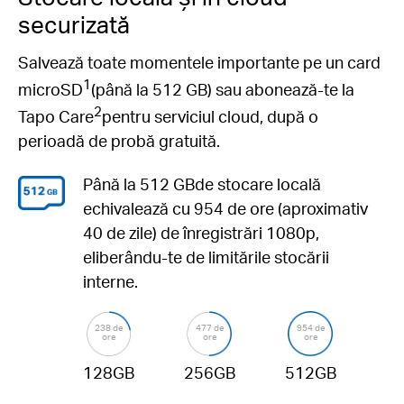
securizată
Salvează toate momentele importante pe un card
1
microSD
(până la 512 GB) sau abonează-te la
2
Tapo Care
pentru serviciul cloud, după o
perioadă de probă gratuită.
Până la 512 GB
de stocare locală
echivalează cu 954 de ore (aproximativ
40 de zile) de înregistrări 1080p,
eliberându-te de limitările stocării
interne.
238 de
477 de
954 de
ore
ore
ore
128GB
256GB
512GB