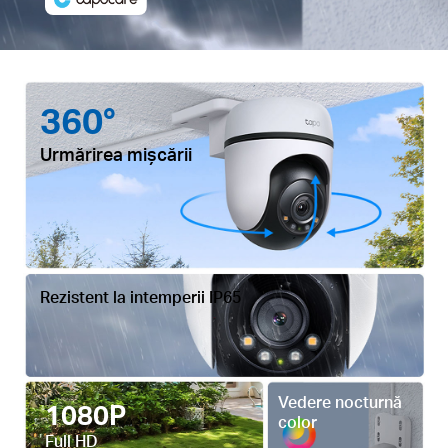
360°
Urmărirea mișcării
Rezistent la intemperii IP65
Vedere nocturnă
1080P
color
Full HD