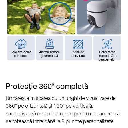
Stocare locală
Alarmă sonoră
Zonă de
Detectarea
și în cloud
și luminoasă
activitate
inteligentă a
persoanelor
Protecție 360° completă
Urmărește mișcarea cu un unghi de vizualizare de
360° pe orizontală și 130° pe verticală,
sau activează modul patrulare pentru ca camera să
se rotească între până la 8 puncte personalizate.