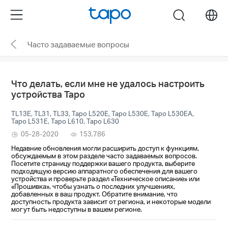
Click
Menu
search
to
skip
Часто задаваемые вопросы
the
navigation
bar
Что делать, если мне не удалось настроить
устройства Tapo
TL13E, TL31, TL33, Tapo L520E, Tapo L530E, Tapo L530EA,
Tapo L531E, Tapo L610, Tapo L630
05-28-2020
153,786
Недавние обновления могли расширить доступ к функциям,
обсуждаемым в этом разделе часто задаваемых вопросов.
Посетите страницу поддержки вашего продукта, выберите
подходящую версию аппаратного обеспечения для вашего
устройства и проверьте раздел «Техническое описание» или
«Прошивка», чтобы узнать о последних улучшениях,
добавленных в ваш продукт. Обратите внимание, что
доступность продукта зависит от региона, и некоторые модели
могут быть недоступны в вашем регионе.