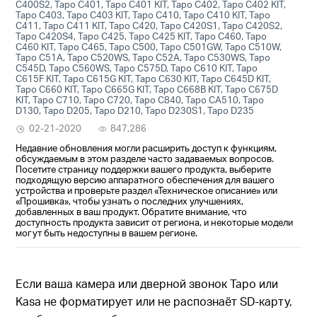
C400S2, Tapo C401, Tapo C401 KIT, Tapo C402, Tapo C402 KIT,
Tapo C403, Tapo C403 KIT, Tapo C410, Tapo C410 KIT, Tapo
C411, Tapo C411 KIT, Tapo C420, Tapo C420S1, Tapo C420S2,
Tapo C420S4, Tapo C425, Tapo C425 KIT, Tapo C460, Tapo
C460 KIT, Tapo C465, Tapo C500, Tapo C501GW, Tapo C510W,
Tapo C51A, Tapo C520WS, Tapo C52A, Tapo C530WS, Tapo
C545D, Tapo C560WS, Tapo C575D, Tapo C610 KIT, Tapo
C615F KIT, Tapo C615G KIT, Tapo C630 KIT, Tapo C645D KIT,
Tapo C660 KIT, Tapo C665G KIT, Tapo C668B KIT, Tapo C675D
KIT, Tapo C710, Tapo C720, Tapo C840, Tapo CA510, Tapo
D130, Tapo D205, Tapo D210, Tapo D230S1, Tapo D235
02-21-2020
847,286
Недавние обновления могли расширить доступ к функциям,
обсуждаемым в этом разделе часто задаваемых вопросов.
Посетите страницу поддержки вашего продукта, выберите
подходящую версию аппаратного обеспечения для вашего
устройства и проверьте раздел «Техническое описание» или
«Прошивка», чтобы узнать о последних улучшениях,
добавленных в ваш продукт. Обратите внимание, что
доступность продукта зависит от региона, и некоторые модели
могут быть недоступны в вашем регионе.
Если ваша камера или дверной звонок Tapo или
Kasa не форматирует или не распознаёт SD-карту,