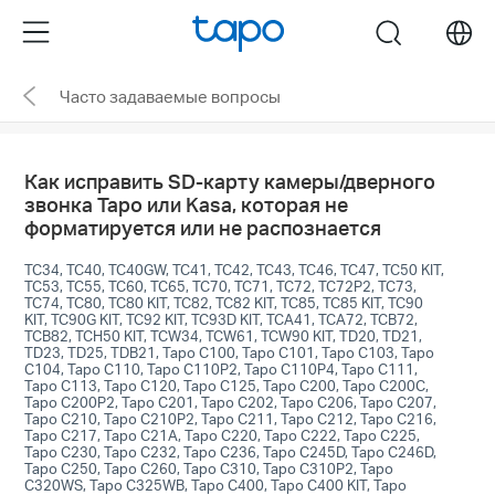
Click
Menu
search
to
skip
Часто задаваемые вопросы
the
navigation
bar
Как исправить SD-карту камеры/дверного
звонка Tapo или Kasa, которая не
форматируется или не распознается
TC34, TC40, TC40GW, TC41, TC42, TC43, TC46, TC47, TC50 KIT,
TC53, TC55, TC60, TC65, TC70, TC71, TC72, TC72P2, TC73,
TC74, TC80, TC80 KIT, TC82, TC82 KIT, TC85, TC85 KIT, TC90
KIT, TC90G KIT, TC92 KIT, TC93D KIT, TCA41, TCA72, TCB72,
TCB82, TCH50 KIT, TCW34, TCW61, TCW90 KIT, TD20, TD21,
TD23, TD25, TDB21, Tapo C100, Tapo C101, Tapo C103, Tapo
C104, Tapo C110, Tapo C110P2, Tapo C110P4, Tapo C111,
Tapo C113, Tapo C120, Tapo C125, Tapo C200, Tapo C200C,
Tapo C200P2, Tapo C201, Tapo C202, Tapo C206, Tapo C207,
Tapo C210, Tapo C210P2, Tapo C211, Tapo C212, Tapo C216,
Tapo C217, Tapo C21A, Tapo C220, Tapo C222, Tapo C225,
Tapo C230, Tapo C232, Tapo C236, Tapo C245D, Tapo C246D,
Tapo C250, Tapo C260, Tapo C310, Tapo C310P2, Tapo
C320WS, Tapo C325WB, Tapo C400, Tapo C400 KIT, Tapo