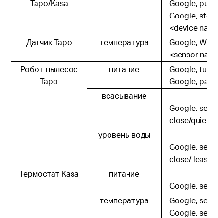
Tapo/Kasa
Google, puls
Google, stop
<device name
Датчик Tapo
температура
Google, What 
<sensor na
Робот-пылесос
питание
Google, turn
Tapo
Google, paus
всасывание
Google, set 
close/quiet/n
уровень воды
Google, set 
close/ least/
Термостат Kasa
питание
Google, set <
температура
Google, set 
Google, set 