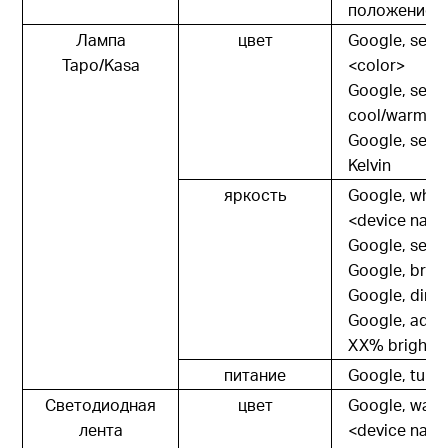
положение 
Лампа
цвет
Google, set 
Tapo/Kasa
<color>
Google, set 
cool/warm wh
Google, set 
Kelvin
яркость
Google, what'
<device nam
Google, set 
Google, brig
Google, dim 
Google, adju
XX% brightn
питание
Google, turn
Светодиодная
цвет
Google, wake/
лента
<device nam