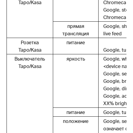
Tapo/Kasa
Chromecast /
Google, sto
Chromecast /
прямая
Google, sho
трансляция
live feed
Розетка
питание
Tapo/Kasa
Google, turn
Выключатель
яркость
Google, what'
Tapo/Kasa
<device nam
Google, set 
Google, brig
Google, dim 
Google, adju
XX% brightn
питание
Google, turn
положение
Google, set 
означает от