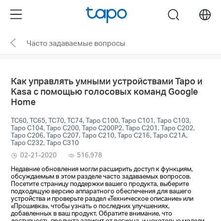
Click
Menu
search
to
skip
Часто задаваемые вопросы
the
navigation
bar
Как управлять умными устройствами Tapo и
Kasa с помощью голосовых команд Google
Home
TC60, TC65, TC70, TC74, Tapo C100, Tapo C101, Tapo C103,
Tapo C104, Tapo C200, Tapo C200P2, Tapo C201, Tapo C202,
Tapo C206, Tapo C207, Tapo C210, Tapo C216, Tapo C21A,
Tapo C232, Tapo C310
02-21-2020
516,978
Недавние обновления могли расширить доступ к функциям,
обсуждаемым в этом разделе часто задаваемых вопросов.
Посетите страницу поддержки вашего продукта, выберите
подходящую версию аппаратного обеспечения для вашего
устройства и проверьте раздел «Техническое описание» или
«Прошивка», чтобы узнать о последних улучшениях,
добавленных в ваш продукт. Обратите внимание, что
доступность продукта зависит от региона, и некоторые модели