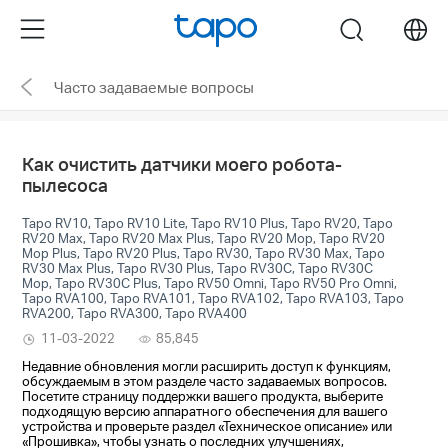
Click
Menu
search
to
skip
Часто задаваемые вопросы
the
navigation
bar
Как очистить датчики моего робота-
пылесоса
Tapo RV10, Tapo RV10 Lite, Tapo RV10 Plus, Tapo RV20, Tapo
RV20 Max, Tapo RV20 Max Plus, Tapo RV20 Mop, Tapo RV20
Mop Plus, Tapo RV20 Plus, Tapo RV30, Tapo RV30 Max, Tapo
RV30 Max Plus, Tapo RV30 Plus, Tapo RV30C, Tapo RV30C
Mop, Tapo RV30C Plus, Tapo RV50 Omni, Tapo RV50 Pro Omni,
Tapo RVA100, Tapo RVA101, Tapo RVA102, Tapo RVA103, Tapo
RVA200, Tapo RVA300, Tapo RVA400
11-03-2022
85,845
Недавние обновления могли расширить доступ к функциям,
обсуждаемым в этом разделе часто задаваемых вопросов.
Посетите страницу поддержки вашего продукта, выберите
подходящую версию аппаратного обеспечения для вашего
устройства и проверьте раздел «Техническое описание» или
«Прошивка», чтобы узнать о последних улучшениях,