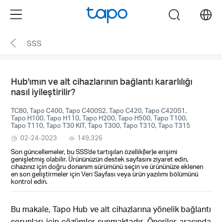
Click
Menu
search
to
skip
SSS
the
navigation
bar
Hub'ımın ve alt cihazlarının bağlantı kararlılığı
nasıl iyileştirilir?
TC80, Tapo C400, Tapo C400S2, Tapo C420, Tapo C420S1,
Tapo H100, Tapo H110, Tapo H200, Tapo H500, Tapo T100,
Tapo T110, Tapo T30 KIT, Tapo T300, Tapo T310, Tapo T315
02-24-2023
149,326
Son güncellemeler, bu SSS'de tartışılan özellik(ler)e erişimi
genişletmiş olabilir. Ürününüzün destek sayfasını ziyaret edin,
cihazınız için doğru donanım sürümünü seçin ve ürününüze eklenen
en son geliştirmeler için Veri Sayfası veya ürün yazılımı bölümünü
kontrol edin.
Bu makale, Tapo Hub ve alt cihazlarına yönelik bağlantı
sorunları için çözümler sunmaktadır. Öneriler arasında