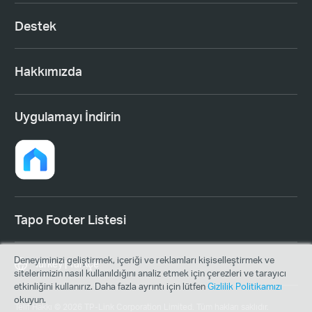
Destek
Hakkımızda
Uygulamayı İndirin
Tapo Footer Listesi
Deneyiminizi geliştirmek, içeriği ve reklamları kişiselleştirmek ve
Turkey | Türkçe
sitelerimizin nasıl kullanıldığını analiz etmek için çerezleri ve tarayıcı
etkinliğini kullanırız. Daha fazla ayrıntı için lütfen
Gizlilik Politikamızı
okuyun.
Telif Hakkı © 2026 TP-Link Corporation Limited. Tüm hakları saklıdır.