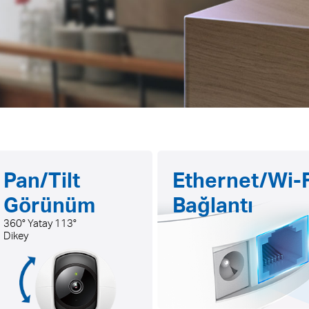
Pan/Tilt
Ethernet/Wi-F
Görünüm
Bağlantı
360° Yatay 113°
Dikey