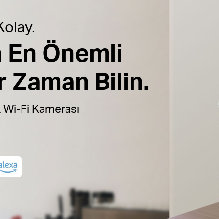
 Kolay.
in En Önemli
r Zaman Bilin.
k Wi-Fi Kamerası