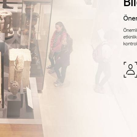
Bi
Önem
Önemli 
etkinli
kontrol