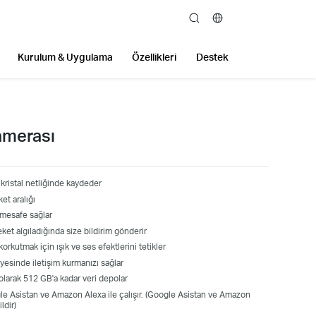
search
Kurulum & Uygulama
Özellikleri
Destek
amerası
ristal netliğinde kaydeder
et aralığı
 mesafe sağlar
ket algıladığında size bildirim gönderir
orkutmak için ışık ve ses efektlerini tetikler
ayesinde iletişim kurmanızı sağlar
larak 512 GB'a kadar veri depolar
ogle Asistan ve Amazon Alexa ile çalışır. (Google Asistan ve Amazon
ldir)