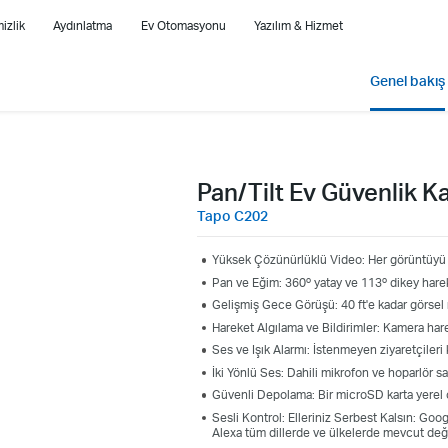
izlik
Aydınlatma
Ev Otomasyonu
Yazılım & Hizmet
Genel bakış
Pan/Tilt Ev Güvenlik K
Tapo C202
Yüksek Çözünürlüklü Video: Her görüntüyü k
Pan ve Eğim: 360º yatay ve 113º dikey harek
Gelişmiş Gece Görüşü: 40 ft'e kadar görsel
Hareket Algılama ve Bildirimler: Kamera hare
Ses ve Işık Alarmı: İstenmeyen ziyaretçileri k
İki Yönlü Ses: Dahili mikrofon ve hoparlör s
Güvenli Depolama: Bir microSD karta yerel o
Sesli Kontrol: Elleriniz Serbest Kalsın: Go
Alexa tüm dillerde ve ülkelerde mevcut deği