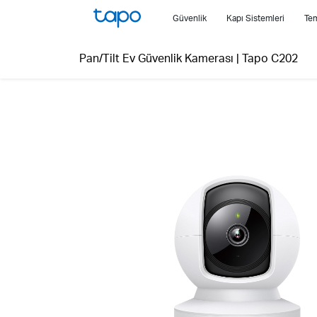
Click
Güvenlik
Kapı Sistemleri
Tem
to
skip
Pan/Tilt Ev Güvenlik Kamerası
|
Tapo C202
the
navigation
bar