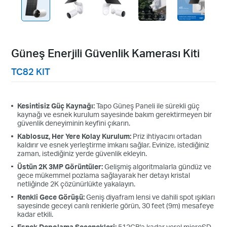
Güneş Enerjili Güvenlik Kamerası Kiti
TC82 KIT
Kesintisiz Güç Kaynağı:
Tapo Güneş Paneli ile sürekli güç
kaynağı ve esnek kurulum sayesinde bakım gerektirmeyen bir
güvenlik deneyiminin keyfini çıkarın.
Kablosuz, Her Yere Kolay Kurulum:
Priz ihtiyacını ortadan
kaldırır ve esnek yerleştirme imkanı sağlar. Evinize, istediğiniz
zaman, istediğiniz yerde güvenlik ekleyin.
Üstün 2K 3MP Görüntüler:
Gelişmiş algoritmalarla gündüz ve
gece mükemmel pozlama sağlayarak her detayı kristal
netliğinde 2K çözünürlükte yakalayın.
Renkli Gece Görüşü:
Geniş diyafram lensi ve dahili spot ışıkları
sayesinde geceyi canlı renklerle görün, 30 feet (9m) mesafeye
kadar etkili.
Esnek Depolama Seçenekleri:
512GB'a kadar yerel microSD