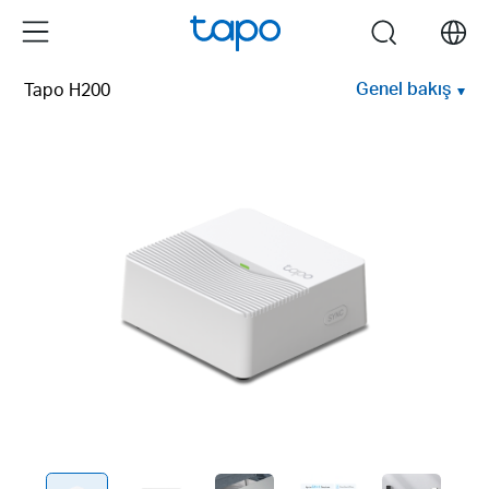
Click
Menu
search
to
skip
Genel bakış
Tapo H200
the
navigation
bar