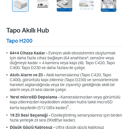
Tapo Akıllı Hub
Tapo H200
64+4 Cihaza Kadar -
Evinizin akıllı ekosistemini oluşturmak
için daha fazla cihaz bağlayın (64 anahtara*, sensöre veya
düğmeye kadar + 4 kamera veya kapı zili). Tapo C420, Tapo
C400, Tapo D230 ve daha fazlası ile çalışır.
Akıllı Alarm ve Zil -
Akıllı kameralarınız (Tapo C420, Tapo
C400), görüntülü kapı zilleriniz (Tapo D230) ve sensörlerinizle
hareket algılandığında veya bir ziyaretçi geldiğinde akıllı bir
alarm veya zil sesi olarak çalışır.
Yerel microSD Depolama -
Kameralarınızdan veya görüntülü
kapı zillerinizden kaydedilen videoları hub'a takılı microSD
†
karta kaydedin (512 GB'a kadar)
.
19 Zil Sesi Seçeneği -
Özelleştirilmiş senaryolarınız için birden
fazla yerleşik zil sesi (90dB'ye kadar).
Düşük Güçlü Kablosuz -
Ultra düşük güçlü kablosuz