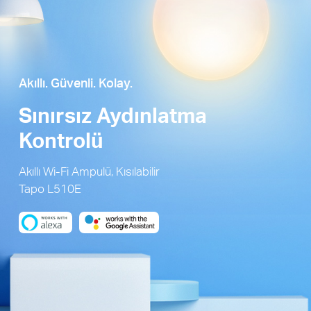
Akıllı. Güvenli. Kolay.
Sınırsız Aydınlatma
Kontrolü
Akıllı Wi-Fi Ampulü, Kısılabilir
Tapo L510E