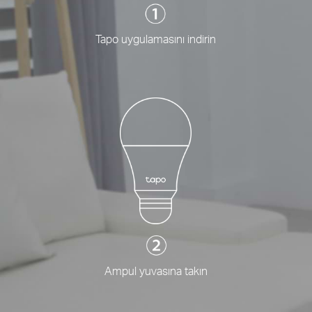
Tapo uygulamasını indirin
Ampul yuvasına takın