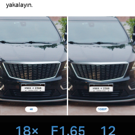
yakalayın.
18×
F1.65
12