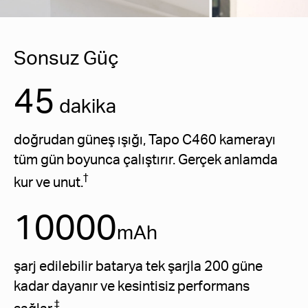
Sonsuz Güç
45
dakika
doğrudan güneş ışığı, Tapo C460 kamerayı
tüm gün boyunca çalıştırır. Gerçek anlamda
†
kur ve unut.
10000
mAh
şarj edilebilir batarya tek şarjla 200 güne
kadar dayanır ve kesintisiz performans
‡
sağlar.