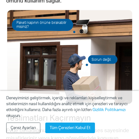
ömürlü kullanım sağlar.
Paketi kapının önüne bırakabilir
misiniz?
Sorun değil.
Deneyiminizi geliştirmek, içeriği ve reklamları kişiselleştirmek ve
sitelerimizin nasıl kullanıldığını analiz etmek için çerezleri ve tarayıcı
etkinliğini kullanırız. Daha fazla ayrıntı için lütfen
Gizlilik Politikamızı
Teslimatları Kaçırmayın
okuyun.
Çerez Ayarları
Tüm Çerezleri Kabul Et
Evde olmadığınızda bile net iki yönlü ses sayesinde
misafirleriniz veya kargo görevlileriyle konuşun.