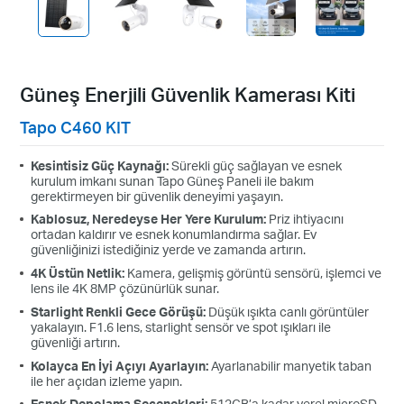
Güneş Enerjili Güvenlik Kamerası Kiti
Tapo C460 KIT
Kesintisiz Güç Kaynağı:
Sürekli güç sağlayan ve esnek
kurulum imkanı sunan Tapo Güneş Paneli ile bakım
gerektirmeyen bir güvenlik deneyimi yaşayın.
Kablosuz, Neredeyse Her Yere Kurulum:
Priz ihtiyacını
ortadan kaldırır ve esnek konumlandırma sağlar. Ev
güvenliğinizi istediğiniz yerde ve zamanda artırın.
4K Üstün Netlik:
Kamera, gelişmiş görüntü sensörü, işlemci ve
lens ile 4K 8MP çözünürlük sunar.
Starlight Renkli Gece Görüşü:
Düşük ışıkta canlı görüntüler
yakalayın. F1.6 lens, starlight sensör ve spot ışıkları ile
Esnek Açı Ayarı
güvenliği artırın.
Kolayca En İyi Açıyı Ayarlayın:
Ayarlanabilir manyetik taban
Güneş panelinizi duvara veya çatıya monte edin ve ayarlanabilir
ile her açıdan izleme yapın.
braketi sayesinde yeterli güneş ışığı almak için açısını kolayca
Esnek Depolama Seçenekleri:
512GB’a kadar yerel microSD