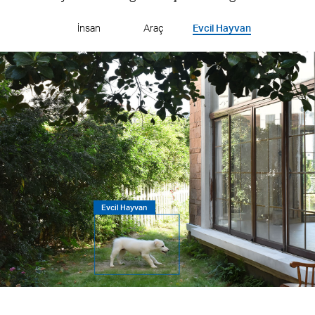
İnsan
Araç
Evcil Hayvan
İnsan