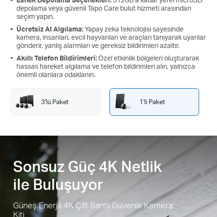
ayarlayın.
depolama veya güvenli Tapo Care bulut hizmeti arasından
seçim yapın.
Ücretsiz AI Algılama:
Yapay zeka teknolojisi sayesinde
kamera, insanları, evcil hayvanları ve araçları tanıyarak uyarılar
gönderir, yanlış alarmları ve gereksiz bildirimleri azaltır.
Akıllı Telefon Bildirimleri:
Özel etkinlik bölgeleri oluşturarak
hassas hareket algılama ve telefon bildirimleri alın, yalnızca
önemli olanlara odaklanın.
3'lü Paket
1'li Paket
Sonsuz Güç 4K Netlik
ile Buluşuyor
Yüksek Verimli Güneş Hücreleri
Monokristal silikon hücrelerden üretilen premium güneş paneli,
Güneş Enerjili 4K Çift Bantlı Güvenlik Kamera
geleneksel panellere göre güneş enerjisini daha verimli şekilde
Kiti