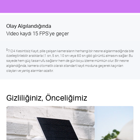
Olay Yokken
Saniyede 1 görüntü yakalar
§
7/24 Kesintisiz Kayıt, pille çalışan kameraların herhangi bir nesne algılanmadığında bile
özelleştirilebilir aralıklarla (1 sn, 5 sn, 10 sn veya 60 sn gibi) görüntü almasını sağlar. Bu
sayede hem güç tasarrufu sağlanır hem de gün boyu izleme mümkün olur. Bir nesne
algılandığında, kamera otomatik olarak standart kayıt moduna geçerek kaçırılan
olayları ve yanlış alarmları azaltır.
Gizliliğiniz, Önceliğimiz