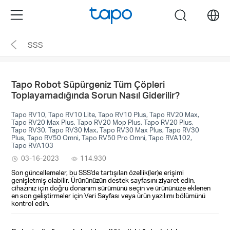
Click
Menu
search
to
skip
SSS
the
navigation
bar
Tapo Robot Süpürgeniz Tüm Çöpleri
Toplayamadığında Sorun Nasıl Giderilir?
Tapo RV10, Tapo RV10 Lite, Tapo RV10 Plus, Tapo RV20 Max,
Tapo RV20 Max Plus, Tapo RV20 Mop Plus, Tapo RV20 Plus,
Tapo RV30, Tapo RV30 Max, Tapo RV30 Max Plus, Tapo RV30
Plus, Tapo RV50 Omni, Tapo RV50 Pro Omni, Tapo RVA102,
Tapo RVA103
03-16-2023
114,930
Son güncellemeler, bu SSS'de tartışılan özellik(ler)e erişimi
genişletmiş olabilir. Ürününüzün destek sayfasını ziyaret edin,
cihazınız için doğru donanım sürümünü seçin ve ürününüze eklenen
en son geliştirmeler için Veri Sayfası veya ürün yazılımı bölümünü
kontrol edin.