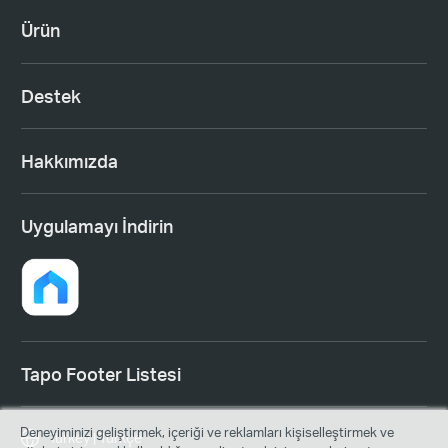
Ürün
Destek
Hakkımızda
Uygulamayı İndirin
Tapo Footer Listesi
Deneyiminizi geliştirmek, içeriği ve reklamları kişiselleştirmek ve
Turkey | Türkçe