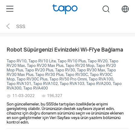
Click
Menu
search
to
skip
SSS
the
navigation
bar
Robot Süpürgenizi Evinizdeki Wi-Fi'ye Bağlama
Tapo RV10, Tapo RV10 Lite, Tapo RV10 Plus, Tapo RV20, Tapo
RV20 Max, Tapo RV20 Max Plus, Tapo RV20 Mop, Tapo RV20
Mop Plus, Tapo RV20 Plus, Tapo RV30, Tapo RV30 Max, Tapo
RV30 Max Plus, Tapo RV30 Plus, Tapo RV30C, Tapo RV30C
Mop, Tapo RV30C Plus, Tapo RV50 Pro Omni, Tapo RVA100,
Tapo RVA101, Tapo RVA102, Tapo RVA103, Tapo RVA200, Tapo
RVA300, Tapo RVA400
11-03-2022
196,327
Son güncellemeler, bu SSS'de tartışılan özellik(ler)e erişimi
genişletmiş olabilir. Ürününüzün destek sayfasını ziyaret edin,
cihazınız için doğru donanım sürümünü seçin ve ürününüze eklenen
en son geliştirmeler için Veri Sayfası veya ürün yazılımı bölümünü
kontrol edin.