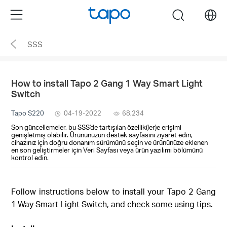
Click
Menu
search
to
skip
SSS
the
navigation
bar
How to install Tapo 2 Gang 1 Way Smart Light
Switch
Tapo S220
04-19-2022
68,234
Son güncellemeler, bu SSS'de tartışılan özellik(ler)e erişimi
genişletmiş olabilir. Ürününüzün destek sayfasını ziyaret edin,
cihazınız için doğru donanım sürümünü seçin ve ürününüze eklenen
en son geliştirmeler için Veri Sayfası veya ürün yazılımı bölümünü
kontrol edin.
Follow instructions below to install your Tapo 2 Gang
1 Way Smart Light Switch, and check some using tips.