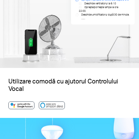
Deschide ventilatorul la 6:10
Oprește/pornește lampa la ora
22:00.
Deschide umidificatorul după 30 de minute.
……
Utilizare comodă cu ajutorul Controlului
Vocal