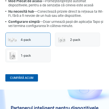
Mod Plecat de acasă
—Pornește/oprește automat
dispozitivele, pentru a da senzația că cineva este acasă
Nu necesită hub
—Conectează prizele direct la rețeaua ta Wi-
Fi, fără a fi nevoie de un hub sau alte dispozitive.
Configurare simplă
—Doar urmează pașii din aplicația Tapo și
vei termina configurarea în câteva minute.
4-pack
2-pack
1-pack
CUMPĂRĂ ACUM
Partenerul inteligent pentru dispozitivele