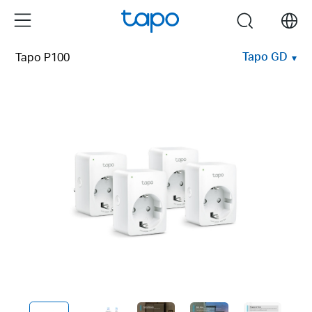
Click
Menu
search
to
skip
Tapo GD
Tapo P100
the
navigation
bar