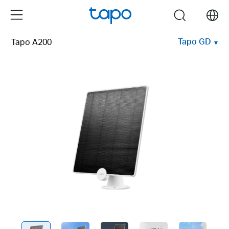
Click
Menu
search
to
skip
Tapo GD
Tapo A200
the
navigation
bar