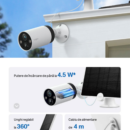
4.5 W*
Putere de încărcare
de până la
Unghi reglabil
Cablu de alimentare
360°
4 m
la
de