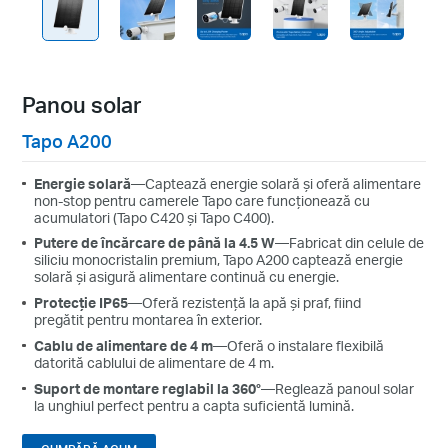
Panou solar
Tapo A200
Energie solară
—
Captează energie solară și oferă alimentare
non-stop pentru camerele Tapo care funcționează cu
acumulatori (Tapo C420 și Tapo C400).
Putere de încărcare de până la 4.5 W
—
Fabricat din celule de
siliciu monocristalin premium, Tapo A200 captează energie
solară și asigură alimentare continuă cu energie.
Protecție IP65
—
Oferă r
ezistență la apă și praf, fiind
pregătit pentru montarea în exterior
.
Cablu de alimentare de 4 m
—
Oferă o instalare flexibilă
datorită cablului de alimentare de 4 m.
Suport de montare reglabil la 360°
—
Reglează panoul solar
la unghiul perfect pentru a capta suficientă lumină.