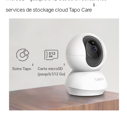
‡ .
services de stockage cloud Tapo Care
‡
†
Soins Tapo
Carte microSD
(jusqu'à 512 Go)