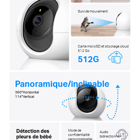
Suivi de mouvement
Carte microSD et stockage cloud
512 Go
512G
Panoramique/inclinable
360°Horizontal
114°Vertical
Détection des
Mode de
Audio
confidentialité
pleurs de bébé
bidirectionnel
personnalisable