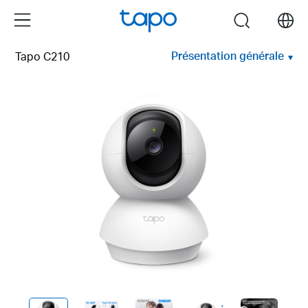
Click
Menu
search
to
skip
Présentation générale
Tapo C210
the
navigation
bar