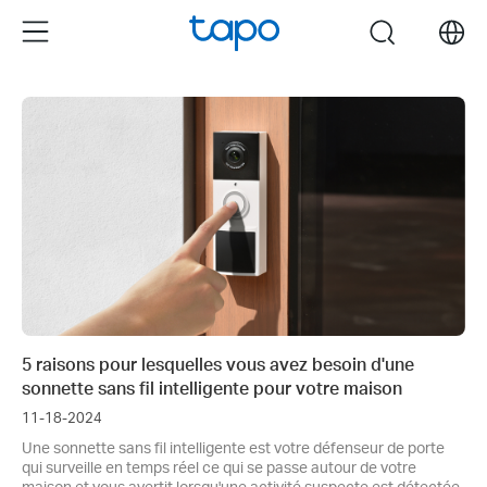
Click
Menu
search
to
skip
the
navigation
bar
5 raisons pour lesquelles vous avez besoin d'une
sonnette sans fil intelligente pour votre maison
11-18-2024
Une sonnette sans fil intelligente est votre défenseur de porte
qui surveille en temps réel ce qui se passe autour de votre
maison et vous avertit lorsqu'une activité suspecte est détectée,