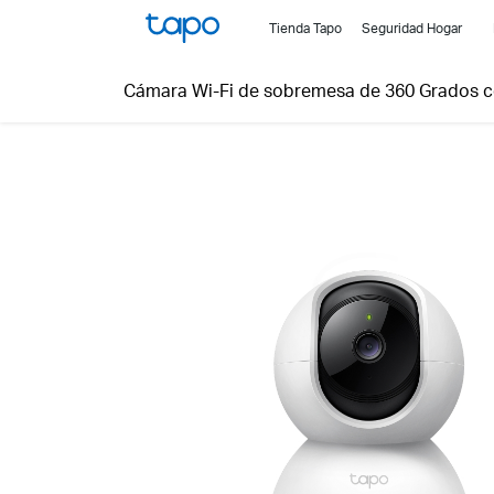
Click
Tienda Tapo
Seguridad Hogar
to
skip
Cámara Wi-Fi de sobremesa de 360 Grados c
the
navigation
bar