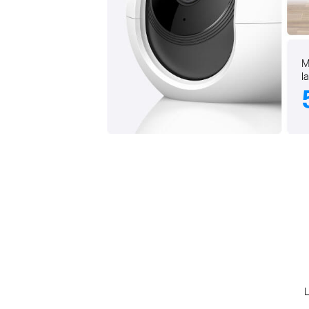
M
l
L