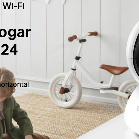
 Wi-Fi
hogar
 24
orizontal