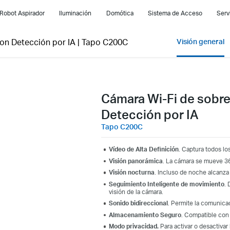
Robot Aspirador
Iluminación
Domótica
Sistema de Acceso
Serv
on Detección por IA
|
Tapo C200C
Visión general
Cámara Wi-Fi de sobr
Detección por IA
Tapo C200C
Vídeo de Alta Definición
. Captura todos lo
Visión panorámica
. La cámara se mueve 360
Visión nocturna
. Incluso de noche alcanza 
Seguimiento Inteligente de movimiento
. 
visión de la cámara.
Sonido bidireccional
. Permite la comunicac
Almacenamiento Seguro
. Compatible con
Modo privacidad.
Para activar o desactivar 