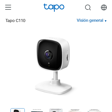
Click
Menu
search
to
skip
Visión general
Tapo C110
the
navigation
bar