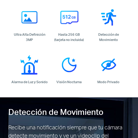
Ultra Alta Definición
Hasta 256 GB
Detección de
3MP
(tarjeta no incluida)
Movimiento
Alarma de Luz y Sonido
Visión Nocturna
Modo Privado
Detección de Movimiento
Recibe una notificación siempre que tu cámara
detecte movimiento y ve un videoclip del