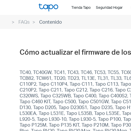
Click
Tienda Tapo
Seguridad Hogar
to
skip
FAQs
Contenido
the
navigation
bar
Cómo actualizar el firmware de lo
TC40, TC40GW, TC41, TC43, TC46, TC53, TC55, TC60
TCB82, TCW61, TD20, TD23, TL13E, TL31, TL33, TL6
C110P2, Tapo C110P4, Tapo C111, Tapo C113, Tapo
C210P2, Tapo C211, Tapo C212, Tapo C216, Tapo C
C320WS, Tapo C325WB, Tapo C400, Tapo C400S2, Ta
Tapo C460 KIT, Tapo C500, Tapo C501GW, Tapo C5
D130, Tapo D205, Tapo D230S1, Tapo D235, Tapo H
L530EA, Tapo L531E, Tapo L535B, Tapo L535E, Tapo
L920-5, Tapo L930-10, Tapo L930-5, Tapo P100, T
Tapo P125M, Tapo P135 KIT, Tapo P210M, Tapo P30
Plus, Tapo RV20, Tapo RV20 Max, Tapo RV20 Mop, 