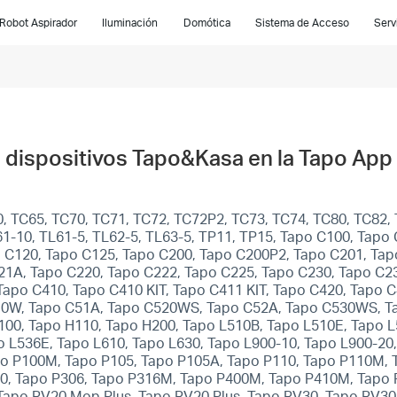
Robot Aspirador
Iluminación
Domótica
Sistema de Acceso
Serv
s dispositivos Tapo&Kasa en la Tapo App
, TC65, TC70, TC71, TC72, TC72P2, TC73, TC74, TC80, TC82, 
1-10, TL61-5, TL62-5, TL63-5, TP11, TP15, Tapo C100, Tapo
 C120, Tapo C125, Tapo C200, Tapo C200P2, Tapo C201, Tap
21A, Tapo C220, Tapo C222, Tapo C225, Tapo C230, Tapo C2
po C410, Tapo C410 KIT, Tapo C411 KIT, Tapo C420, Tapo 
10W, Tapo C51A, Tapo C520WS, Tapo C52A, Tapo C530WS, T
100, Tapo H110, Tapo H200, Tapo L510B, Tapo L510E, Tapo 
 L536E, Tapo L610, Tapo L630, Tapo L900-10, Tapo L900-20,
apo P100M, Tapo P105, Tapo P105A, Tapo P110, Tapo P110M,
0, Tapo P306, Tapo P316M, Tapo P400M, Tapo P410M, Tapo 
Tapo RV20 Mop Plus, Tapo RV20 Plus, Tapo RV30, Tapo RV3