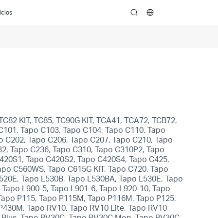
icios
search
TC82 KIT, TC85, TC90G KIT, TCA41, TCA72, TCB72,
 C101, Tapo C103, Tapo C104, Tapo C110, Tapo
o C202, Tapo C206, Tapo C207, Tapo C210, Tapo
32, Tapo C236, Tapo C310, Tapo C310P2, Tapo
C420S1, Tapo C420S2, Tapo C420S4, Tapo C425,
apo C560WS, Tapo C615G KIT, Tapo C720, Tapo
L520E, Tapo L530B, Tapo L530BA, Tapo L530E, Tapo
 Tapo L900-5, Tapo L901-6, Tapo L920-10, Tapo
 Tapo P115, Tapo P115M, Tapo P116M, Tapo P125,
P430M, Tapo RV10, Tapo RV10 Lite, Tapo RV10
0 Plus, Tapo RV30C, Tapo RV30C Mop, Tapo RV30C