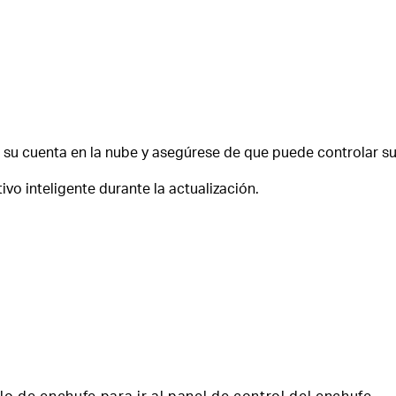
on su cuenta en la nube y asegúrese de que puede controlar su
vo inteligente durante la actualización.
lo de enchufe para ir al panel de control del enchufe.