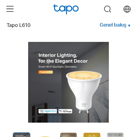
Click
Menu
search
to
skip
Genel bakış
Tapo L610
the
navigation
bar