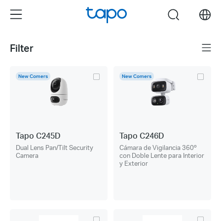
Click
Menu
search
to
skip
the
Filter
Menú.
navigation
bar
New Comers
New Comers
Tapo C245D
Tapo C246D
Dual Lens Pan/Tilt Security
Cámara de Vigilancia 360º
Camera
con Doble Lente para Interior
y Exterior