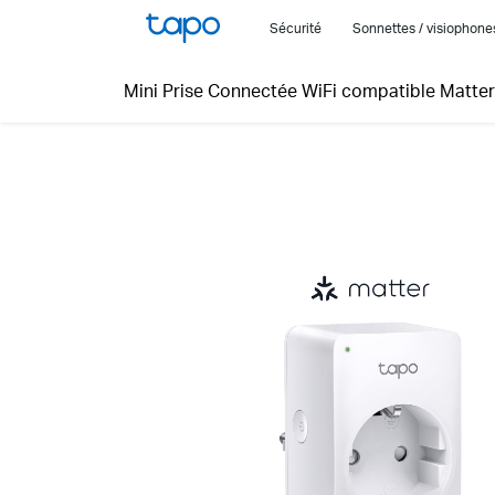
Click
Sécurité
Sonnettes / visiophon
to
skip
Mini Prise Connectée WiFi compatible Matter
the
navigation
bar