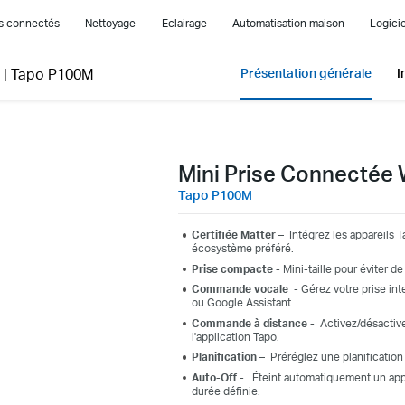
es connectés
Nettoyage
Eclairage
Automatisation maison
Logicie
|
Tapo P100M
Présentation générale
I
Mini Prise Connectée 
Tapo P100M
Certifiée Matter –
Intégrez les appareils Ta
écosystème préféré.
Prise compacte
-
Mini-taille pour éviter de
Commande vocale
- Gérez votre prise in
ou Google Assistant.
Commande à distance -
Activez/désactive
l'application Tapo.
Planification –
Préréglez une planification
Auto-Off -
Éteint automatiquement un appa
durée définie.