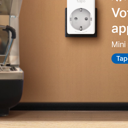
Vo
ap
Mini
Tap