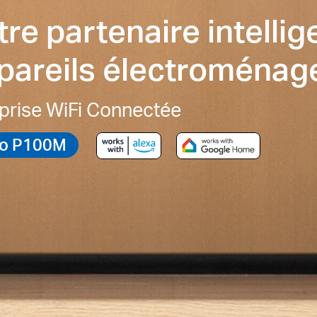
tre partenaire intellig
pareils électroménag
 prise WiFi Connectée
o P100M