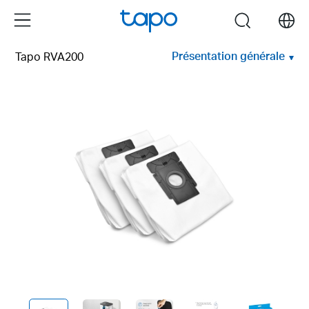
Click
Menu
search
to
skip
Présentation générale
Tapo RVA200
the
navigation
bar