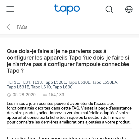
Click
Menu
search
to
skip
FAQs
the
navigation
bar
Que dois-je faire si je ne parviens pas à
configurer les appareils Tapo ?ue dois-je faire si
je n'arrive pas à configurer l'ampoule connectée
Tapo ?
TL13E, TL31, TL33, Tapo L520E, Tapo L530E, Tapo L530EA,
Tapo L531E, Tapo L610, Tapo L630
05-28-2020
154,133
Les mises à jour récentes peuvent avoir étendu l'accès aux
fonctionnalités décrites dans cette FAQ. Visitez la page d'assistance
de votre produit, sélectionnez la version matérielle adaptée à votre
appareil et consultez la fiche technique ou la section du firmware
pour connaître les dernières améliorations ajoutées à votre produit.
L'application Tapo vous guidera pas à pas lors de la