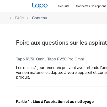
Click
Sécurité
Sonnettes / visiophon
to
skip
FAQs
Contenu
the
navigation
bar
Foire aux questions sur les aspir
Tapo RV50 Omni, Tapo RV50 Pro Omni
Les mises à jour récentes peuvent avoir étendu l'acc
version matérielle adaptée à votre appareil et cons
produit.
Partie 1 : Liée à l’aspiration et au nettoyage