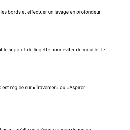
 les bords et effectuer un lavage en profondeur.
 le support de lingette pour éviter de mouiller le
est réglée sur « Traverser » ou « Aspirer
issant qu’elle ne présente aucun risque de