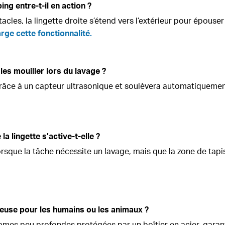
g entre-t-il en action ?
cles, la lingette droite s’étend vers l’extérieur pour épouser
ge cette fonctionnalité.
 les mouiller lors du lavage ?
grâce à un capteur ultrasonique et soulèvera automatiquement
a lingette s’active-t-elle ?
sque la tâche nécessite un lavage, mais que la zone de tapis 
reuse pour les humains ou les animaux ?
ames peu profondes protégées par un boîtier en acier, garant