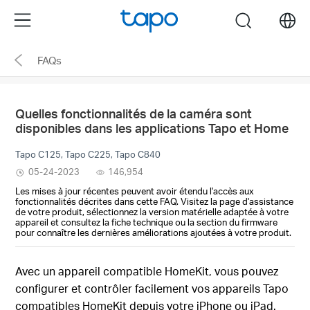
Click
Menu
search
to
skip
FAQs
the
navigation
bar
Quelles fonctionnalités de la caméra sont
disponibles dans les applications Tapo et Home
Tapo C125, Tapo C225, Tapo C840
05-24-2023
146,954
Les mises à jour récentes peuvent avoir étendu l'accès aux
fonctionnalités décrites dans cette FAQ. Visitez la page d'assistance
de votre produit, sélectionnez la version matérielle adaptée à votre
appareil et consultez la fiche technique ou la section du firmware
pour connaître les dernières améliorations ajoutées à votre produit.
Avec un appareil compatible HomeKit, vous pouvez
configurer et contrôler facilement vos appareils Tapo
compatibles HomeKit depuis votre iPhone ou iPad.