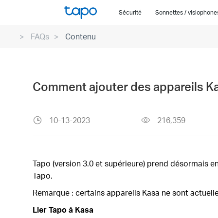
Click
Sécurité
Sonnettes / visiophon
to
skip
FAQs
Contenu
the
navigation
bar
Comment ajouter des appareils Kas
10-13-2023
216,359
Tapo (version 3.0 et supérieure) prend désormais e
Tapo.
Remarque : certains appareils Kasa ne sont actuel
Lier Tapo à Kasa