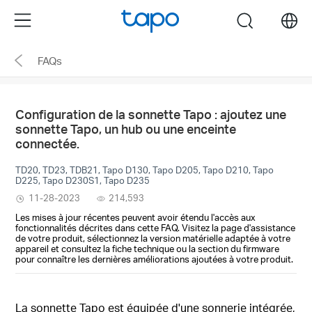
Click
Menu
search
to
skip
FAQs
the
navigation
bar
Configuration de la sonnette Tapo : ajoutez une
sonnette Tapo, un hub ou une enceinte
connectée.
TD20, TD23, TDB21, Tapo D130, Tapo D205, Tapo D210, Tapo
D225, Tapo D230S1, Tapo D235
11-28-2023
214,593
Les mises à jour récentes peuvent avoir étendu l'accès aux
fonctionnalités décrites dans cette FAQ. Visitez la page d'assistance
de votre produit, sélectionnez la version matérielle adaptée à votre
appareil et consultez la fiche technique ou la section du firmware
pour connaître les dernières améliorations ajoutées à votre produit.
La sonnette Tapo est équipée d'une sonnerie intégrée,