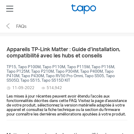
Click
Menu
to
skip
FAQs
the
navigation
bar
Appareils TP-Link Matter : Guide d’installation,
compatibilité avec les hubs et conseils
TP15, Tapo P100M, Tapo P110M, Tapo P115M, Tapo P116M,
Tapo P125M, Tapo P210M, Tapo P304M, Tapo P400M, Tapo
P410M, Tapo P430M, Tapo RV50 Pro Omni, Tapo S505, Tapo
S505D, Tapo S515, Tapo S515D KIT
11-09-2022
514,942
Les mises à jour récentes peuvent avoir étendu l'accès aux
fonctionnalités décrites dans cette FAQ. Visitez la page d'assistance
de votre produit, sélectionnez la version matérielle adaptée à votre
appareil et consultez la fiche technique ou la section du firmware
pour connaître les dernières améliorations ajoutées à votre produit.