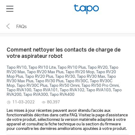
Click
Menu
to
skip
FAQs
the
navigation
bar
Comment nettoyer les contacts de charge de
votre aspirateur robot
Tapo RV10, Tapo RV10 Lite, Tapo RV10 Plus, Tapo RV20, Tapo
RV20 Max, Tapo RV20 Max Plus, Tapo RV20 Mop, Tapo RV20
Mop Plus, Tapo RV20 Plus, Tapo RV30, Tapo RV30 Max, Tapo
RV30 Max Plus, Tapo RV30 Plus, Tapo RV30C, Tapo RV30C
Mop, Tapo RV30C Plus, Tapo RV50 Omni, Tapo RV50 Pro Omni,
Tapo RVA100, Tapo RVA101, Tapo RVA102, Tapo RVA103, Tapo
RVA200, Tapo RVA300, Tapo RVA400
11-03-2022
80,397
Les mises à jour récentes peuvent avoir étendu l'accès aux
fonctionnalités décrites dans cette FAQ. Visitez la page d'assistance
de votre produit, sélectionnez la version matérielle adaptée à votre
appareil et consultez la fiche technique ou la section du firmware
pour connaître les dernières améliorations ajoutées à votre produit.