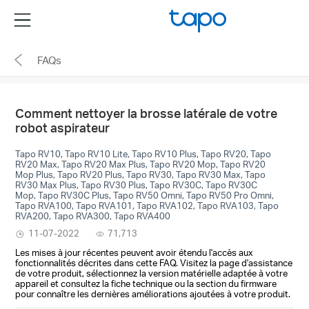
Click
Menu
to
skip
FAQs
the
navigation
bar
Comment nettoyer la brosse latérale de votre
robot aspirateur
Tapo RV10, Tapo RV10 Lite, Tapo RV10 Plus, Tapo RV20, Tapo
RV20 Max, Tapo RV20 Max Plus, Tapo RV20 Mop, Tapo RV20
Mop Plus, Tapo RV20 Plus, Tapo RV30, Tapo RV30 Max, Tapo
RV30 Max Plus, Tapo RV30 Plus, Tapo RV30C, Tapo RV30C
Mop, Tapo RV30C Plus, Tapo RV50 Omni, Tapo RV50 Pro Omni,
Tapo RVA100, Tapo RVA101, Tapo RVA102, Tapo RVA103, Tapo
RVA200, Tapo RVA300, Tapo RVA400
11-07-2022
71,713
Les mises à jour récentes peuvent avoir étendu l'accès aux
fonctionnalités décrites dans cette FAQ. Visitez la page d'assistance
de votre produit, sélectionnez la version matérielle adaptée à votre
appareil et consultez la fiche technique ou la section du firmware
pour connaître les dernières améliorations ajoutées à votre produit.