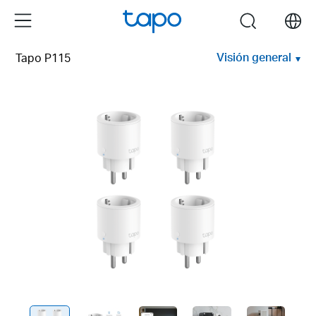
Click
Menu
search
to
skip
Visión general
Tapo P115
the
navigation
bar