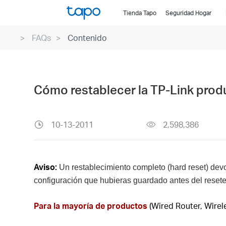
Click
Tienda Tapo
Seguridad Hogar
to
skip
FAQs
Contenido
the
navigation
bar
Cómo restablecer la TP-Link produ
10-13-2011
2,598,386
Aviso:
Un restablecimiento completo (hard reset) devo
configuración que hubieras guardado antes del resete
Para la mayoría de productos
(Wired Router, Wire