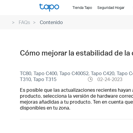
Click
Tienda Tapo
Seguridad Hogar
to
skip
FAQs
Contenido
the
navigation
bar
Cómo mejorar la estabilidad de la
TC80, Tapo C400, Tapo C400S2, Tapo C420, Tapo C4
T310, Tapo T315
02-24-2023
Es posible que las actualizaciones recientes hayan 
producto, selecciona la versión de hardware correct
mejoras añadidas a tu producto. Ten en cuenta que 
disponibles en tu zona.