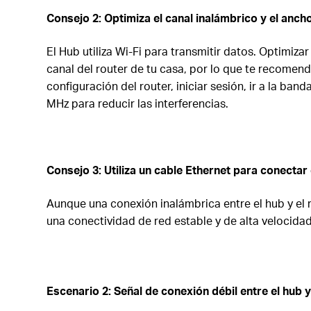
Consejo 2:
Optimiza el
c
anal
i
nalámbrico y el
a
ncho
El Hub utiliza Wi-Fi para transmitir datos. Optimizar
canal del router de tu casa, por lo que te recomen
configuración del router, iniciar sesión, ir a la ban
MHz para reducir las interferencias.
Consejo 3:
Utiliza un
c
able Ethernet para conectar 
Aunque una conexión inalámbrica entre el hub y el r
una conectividad de red estable y de alta velocidad
Escenario
2: Señal de
c
onexión débil
e
ntre
el h
ub 