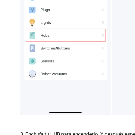
3. Enchufa tu HUB para encenderlo. Y después espe