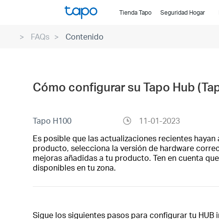
Click
Tienda Tapo
Seguridad Hogar
to
skip
FAQs
Contenido
the
navigation
bar
Cómo configurar su Tapo Hub (Ta
Tapo H100
11-01-2023
Es posible que las actualizaciones recientes hayan 
producto, selecciona la versión de hardware correct
mejoras añadidas a tu producto. Ten en cuenta que 
disponibles en tu zona.
Sigue los siguientes pasos para configurar tu HUB 