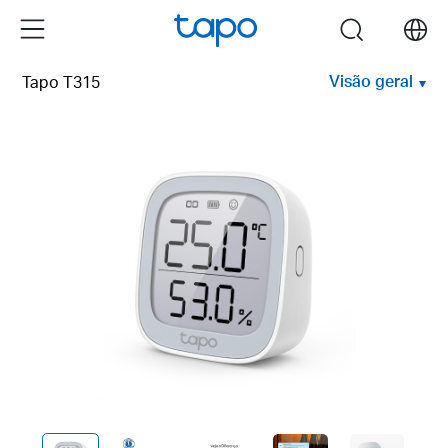
Click
Menu
search
to
skip
Visão geral
Tapo T315
the
navigation
bar