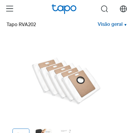
Click
Menu
search
to
skip
Visão geral
Tapo RVA202
the
navigation
bar