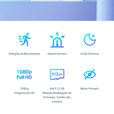
Deteção de Movimentos
Alarme Sonoro
Visão Noturna
1080p
Até 512 GB
Modo Privado
Imagens em HD
(Requer atualização de
Firmware. Cartão não
incluso)