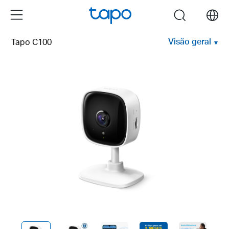
Click
Menu
search
to
skip
Visão geral
Tapo C100
the
navigation
bar