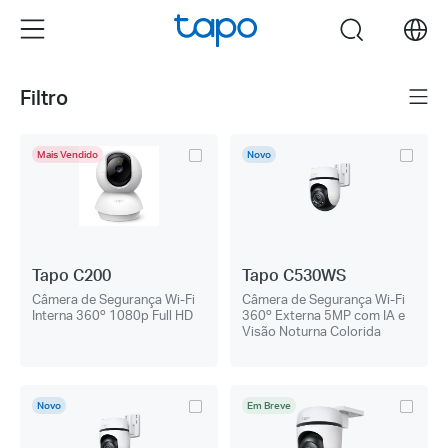
Click
Menu
search
to
skip
the
Filtro
Menu
navigation
bar
Mais Vendido
Novo
Tapo C200
Tapo C530WS
Câmera de Segurança Wi-Fi
Câmera de Segurança Wi-Fi
Interna 360º 1080p Full HD
360º Externa 5MP com IA e
Visão Noturna Colorida
Novo
Em Breve