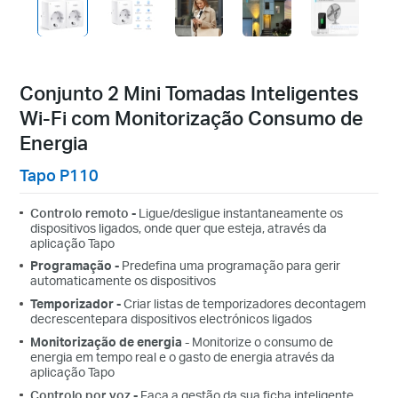
Conjunto 2 Mini Tomadas Inteligentes
Wi-Fi com Monitorização Consumo de
Energia
Tapo P110
Controlo remoto
-
Ligue/desligue instantaneamente os
dispositivos ligados, onde quer que esteja, através da
aplicação Tapo
Programação
-
Predefina uma programação para gerir
automaticamente os dispositivos
Temporizador
-
Criar
listas de
temporizadores
de
contagem
decrescente
para dispositivos electrónicos ligados
Monitorização
de energia
- Monitorize o consumo de
energia em tempo real e o gasto de energia através da
aplicação Tapo
Controlo por voz
-
Faça a gestão da sua
ficha inteligente