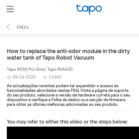
Click
Menu
to
skip
FAQ's
the
navigation
bar
How to replace the anti-odor module in the dirty
water tank of Tapo Robot Vacuum
Tapo RV50 Pro Omni, Tapo RVA420
09-24-2025
14,665
As actualizações recentes podem ter expandido o acesso às
funcionalidades abordadas nestas FAQ. Visite a página de suporte
do seu produto, selecione a versão de hardware correta para o seu
dispositivo e verifique a Folha de dados ou a secção de firmware
para obter as últimas melhorias adicionadas ao seu produto.
You may refer to either this video or the steps below: