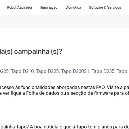
Robot Aspirador
Iluminação
Domótica
Software & Serviços
a(s) campainha (s)?
D205, Tapo D210, Tapo D225, Tapo D230S1, Tapo D235, Tapo
cesso às funcionalidades abordadas nestas FAQ. Visite a pá
e verifique a Folha de dados ou a secção de firmware para o
ainha Tapo? A boa notícia é que a Tapo tem planos para des