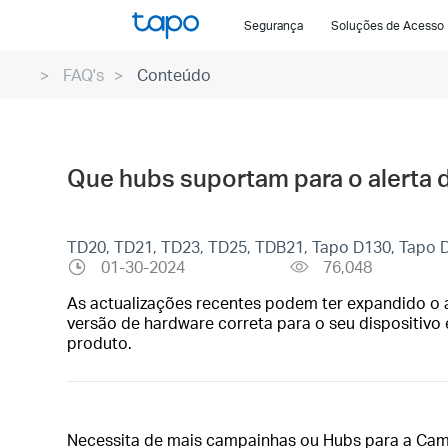
Click
Segurança
Soluções de Acesso
to
skip
FAQ's
Conteúdo
the
navigation
bar
Que hubs suportam para o alerta d
TD20, TD21, TD23, TD25, TDB21, Tapo D130, Tapo 
01-30-2024
76,048
As actualizações recentes podem ter expandido o a
versão de hardware correta para o seu dispositivo 
produto.
Necessita de mais campainhas ou Hubs para a Camp