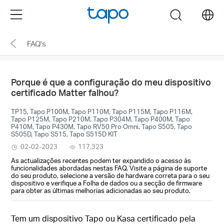
Click
Menu
search
to
skip
FAQ's
the
navigation
bar
Porque é que a configuração do meu dispositivo
certificado Matter falhou?
TP15, Tapo P100M, Tapo P110M, Tapo P115M, Tapo P116M,
Tapo P125M, Tapo P210M, Tapo P304M, Tapo P400M, Tapo
P410M, Tapo P430M, Tapo RV50 Pro Omni, Tapo S505, Tapo
S505D, Tapo S515, Tapo S515D KIT
02-02-2023
117,323
As actualizações recentes podem ter expandido o acesso às
funcionalidades abordadas nestas FAQ. Visite a página de suporte
do seu produto, selecione a versão de hardware correta para o seu
dispositivo e verifique a Folha de dados ou a secção de firmware
para obter as últimas melhorias adicionadas ao seu produto.
Tem um dispositivo Tapo ou Kasa certificado pela