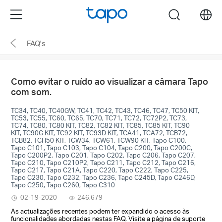
Click
Menu
search
to
skip
FAQ's
the
navigation
bar
Como evitar o ruído ao visualizar a câmara Tapo
com som.
TC34, TC40, TC40GW, TC41, TC42, TC43, TC46, TC47, TC50 KIT,
TC53, TC55, TC60, TC65, TC70, TC71, TC72, TC72P2, TC73,
TC74, TC80, TC80 KIT, TC82, TC82 KIT, TC85, TC85 KIT, TC90
KIT, TC90G KIT, TC92 KIT, TC93D KIT, TCA41, TCA72, TCB72,
TCB82, TCH50 KIT, TCW34, TCW61, TCW90 KIT, Tapo C100,
Tapo C101, Tapo C103, Tapo C104, Tapo C200, Tapo C200C,
Tapo C200P2, Tapo C201, Tapo C202, Tapo C206, Tapo C207,
Tapo C210, Tapo C210P2, Tapo C211, Tapo C212, Tapo C216,
Tapo C217, Tapo C21A, Tapo C220, Tapo C222, Tapo C225,
Tapo C230, Tapo C232, Tapo C236, Tapo C245D, Tapo C246D,
Tapo C250, Tapo C260, Tapo C310
02-19-2020
246,679
As actualizações recentes podem ter expandido o acesso às
funcionalidades abordadas nestas FAQ. Visite a página de suporte