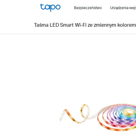
Click
Bezpieczeństwo
Urządzenia we
to
skip
Taśma LED Smart Wi-Fi ze zmiennym kolorem
the
navigation
bar