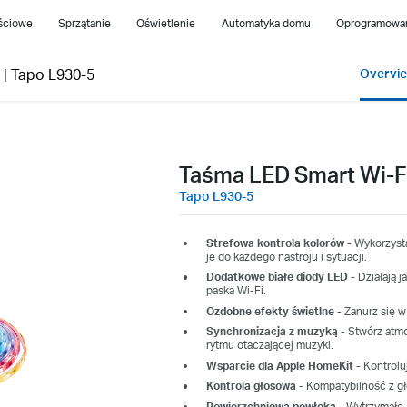
jściowe
Sprzątanie
Oświetlenie
Automatyka domu
Oprogramowani
|
Tapo L930-5
Overvi
Taśma LED Smart Wi-F
Tapo L930-5
Strefowa kontrola kolorów
- Wykorzyst
je do każdego nastroju i sytuacji.
Dodatkowe białe diody LED
- Działają 
paska Wi-Fi.
Ozdobne efekty świetlne
- Zanurz się w
Synchronizacja z muzyką
- Stwórz atm
rytmu otaczającej muzyki.
Wsparcie dla Apple HomeKit
- Kontrolu
Kontrola głosowa
- Kompatybilność z gł
Powierzchniowa powłoka
- Wytrzymałe,