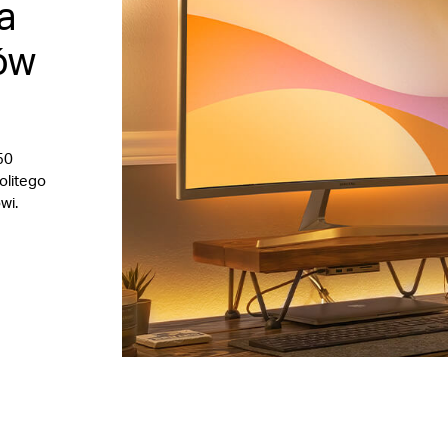
a
ów
50
olitego
wi.