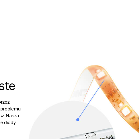
ste
przez
 problemu
sz. Nasza
ie diody