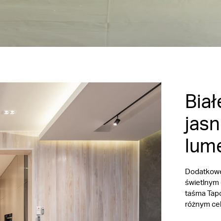
Biał
jasn
lum
Dodatkowe 
świetlnym e
taśma Tapo
różnym ce