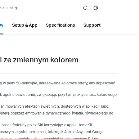
e i usługi
search
ew
Setup & App
Specifications
Support
i ze zmiennym kolorem
aj w pełni 50-sekcyjne, adresowalne kolorowe strefy, aby dopasować
jak ogólne oświetlenie, zwiększając przy tym praktyczność kolorowego
 animowanych efektach świetlnych, dostępnych w aplikacji Tapo.
osferę poprzez emitowanie dynamicznego światła, równoległego do
j pasek świetlny przez Siri korzystając z Apple HomeKit.
osowymi asystentami smart, takimi jak Alexa i Asystent Google.
 czyste i kompletne dzięki wysokiej jakości powłoce PU na