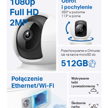
1080p
Obrót
i pochylenie
Full HD
360° w poziomie
113° w pionie
2MP
Przechowywanie w Chmurze
lub na karcie microSD do
512GB
Połączenie
Wykrywanie
ludzi
Ethernet/Wi-Fi
i powiadomienia
Śledzenie
ruchu