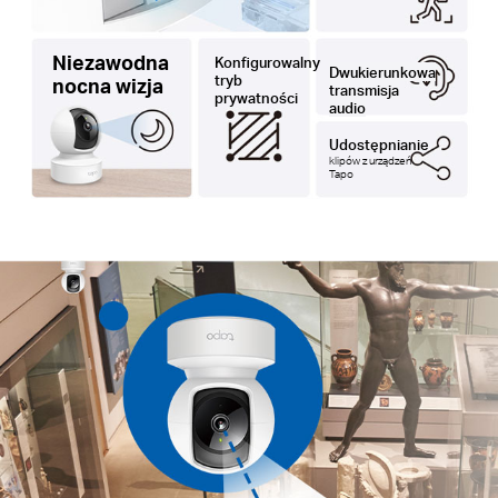
Niezawodna
Konfigurowalny
Dwukierunkowa
tryb
nocna wizja
transmisja
prywatności
audio
Udostępnianie
klipów z urządzeń
Tapo