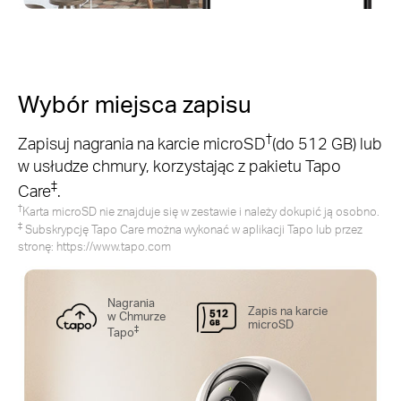
Wybór miejsca zapisu
†
Zapisuj nagrania na karcie microSD
(do 512 GB) lub
w usłudze chmury, korzystając z pakietu
Tapo
‡
Care
.
†
Karta microSD nie znajduje się w zestawie i należy dokupić ją osobno.
‡
Subskrypcję Tapo Care można wykonać w aplikacji Tapo lub przez
stronę:
https://www.tapo.com
Nagrania
Zapis na karcie
w Chmurze
microSD
‡
Tapo